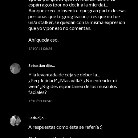
espárragos (por no decir a la mierda)...
Aunque creo -o invento- que gran parte de esas
personas que te googlearon, si es que no fue
un/a stalker, se quedan con la misma expresión
que yo y por eso no comentan.
Ahí queda eso.
1/10/11 06:24
Sebastian
dijo…
Y la levantada de ceja se deberí a...
¿Perplejidad? ¿Maravilla? ¿No entender ni
wea? ¿Rigides espontanea de los musculos
faciales?
1/10/11 08:48
Seda
dijo…
A respuestas como ésta se refería :)