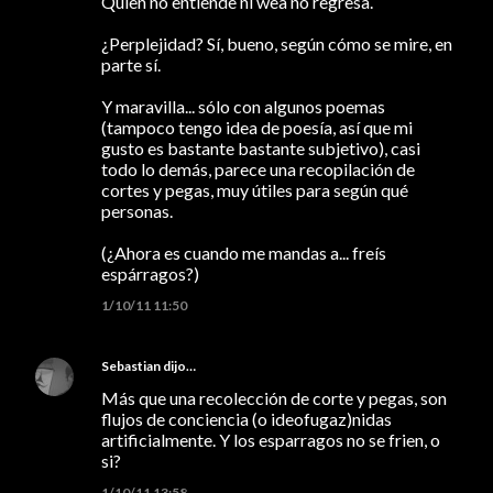
Quien no entiende ni wea no regresa.
¿Perplejidad? Sí, bueno, según cómo se mire, en
parte sí.
Y maravilla... sólo con algunos poemas
(tampoco tengo idea de poesía, así que mi
gusto es bastante bastante subjetivo), casi
todo lo demás, parece una recopilación de
cortes y pegas, muy útiles para según qué
personas.
(¿Ahora es cuando me mandas a... freís
espárragos?)
1/10/11 11:50
Sebastian
dijo…
Más que una recolección de corte y pegas, son
flujos de conciencia (o ideofugaz)nidas
artificialmente. Y los esparragos no se frien, o
si?
1/10/11 13:58