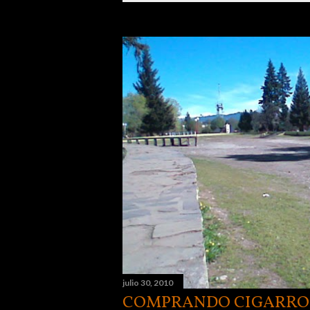
n
t
r
a
d
a
s
julio 30, 2010
COMPRANDO CIGARRO