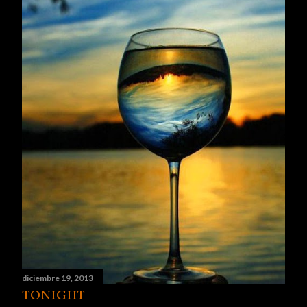
d
a
s
diciembre 19, 2013
TONIGHT