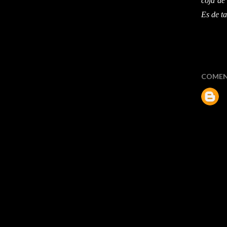
coja de
Es de t
COMEN