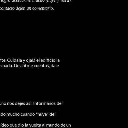
o logro acercarme mucho (huye y llora).
contacto dejen un comentario.
. Cuídala y ojalá el edificio la
a nada. De ahí me cuentas, dale
 no nos dejes así. Infórmanos del
rido mucho cuando "huye" del
vídeo que dio la vuelta al mundo de un