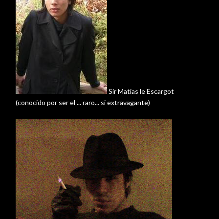
Sir
Matias
le
Escargot
(conocido por ser el ... raro... si extravagante)