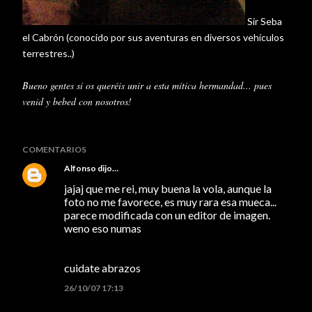
Sir
Seba
el
Cabrón
(conocido por sus aventuras en diversos
vehículos
terrestres..)
Bueno gentes si os
queréis
unir a esta
mítica
hermandad... pues
venid y bebed con nosotros!
COMENTARIOS
Alfonso
dijo…
jajaj que me rei, muy buena la vola, aunque la
foto no me favorece, es muy rara esa mueca...
parece modificada con un editor de imagen.
weno eso numas
cuidate abrazos
26/10/07 17:13