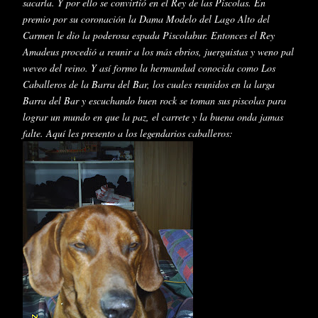
sacarla. Y por ello se
convirtió
en el Rey de las
Piscolas
. En
premio por su
coronación
la Dama Modelo del Lago Alto del
Carmen le dio la poderosa espada
Piscolabur
. Entonces el Rey
Amadeus
procedió
a reunir a los más ebrios, juerguistas y
weno
pal
weveo
del reino. Y
así
formo la hermandad conocida como Los
Caballeros de la Barra del Bar, los cuales reunidos en la larga
Barra del Bar y escuchando buen
rock
se toman sus
piscolas
para
lograr un mundo en que la paz, el carrete y la buena onda jamas
falte.
Aquí
les presento a los legendarios caballeros: