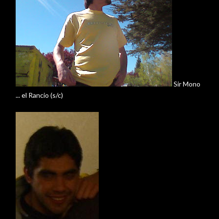
Sir
Mono
... el Rancio (s/c)