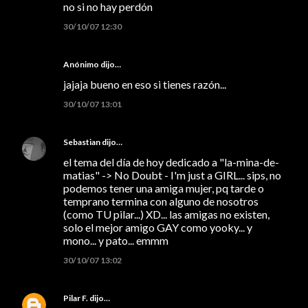
no si no hay perdón
30/10/07 12:30
Anónimo dijo…
jajaja bueno en eso si tienes razón...
30/10/07 13:01
Sebastian
dijo…
el tema del día de hoy dedicado a "la-mina-de-
matias" -> No Doubt - I'm just a GIRL... sips, no
podemos tener una amiga mujer, pq tarde o
temprano termina con alguno de nosotros
(como TU pilar...) XD... las amigas no existen,
solo el mejor amigo GAY como yooky... y
mono... y pato... emmm
30/10/07 13:02
Pilar F.
dijo…