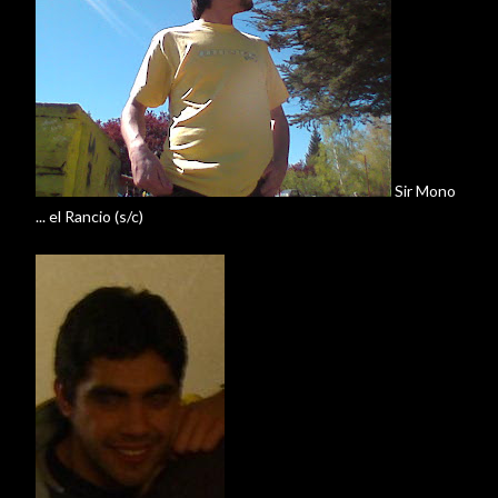
Sir
Mono
... el Rancio (s/c)