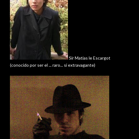
Sir
Matias
le
Escargot
(conocido por ser el ... raro... si extravagante)