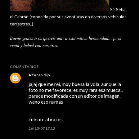
Sir
Seba
el
Cabrón
(conocido por sus aventuras en diversos
vehículos
terrestres..)
Bueno gentes si os
queréis
unir a esta
mítica
hermandad... pues
venid y bebed con nosotros!
COMENTARIOS
Alfonso
dijo…
jajaj que me rei, muy buena la vola, aunque la
foto no me favorece, es muy rara esa mueca...
parece modificada con un editor de imagen.
weno eso numas
cuidate abrazos
26/10/07 17:13