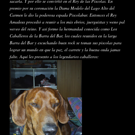
sacarla. Y por ello se
convirtió
en el Rey de las
Piscolas
. En
premio por su
coronación
la Dama Modelo del Lago Alto del
Carmen le dio la poderosa espada
Piscolabur
. Entonces el Rey
Amadeus
procedió
a reunir a los más ebrios, juerguistas y
weno
pal
weveo
del reino. Y
así
formo la hermandad conocida como Los
Caballeros de la Barra del Bar, los cuales reunidos en la larga
Barra del Bar y escuchando buen
rock
se toman sus
piscolas
para
lograr un mundo en que la paz, el carrete y la buena onda jamas
falte.
Aquí
les presento a los legendarios caballeros: