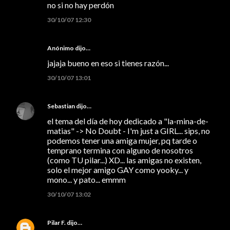
no si no hay perdón
30/10/07 12:30
Anónimo dijo…
jajaja bueno en eso si tienes razón...
30/10/07 13:01
Sebastian
dijo…
el tema del día de hoy dedicado a "la-mina-de-
matias" -> No Doubt - I'm just a GIRL... sips, no
podemos tener una amiga mujer, pq tarde o
temprano termina con alguno de nosotros
(como TU pilar...) XD... las amigas no existen,
solo el mejor amigo GAY como yooky... y
mono... y pato... emmm
30/10/07 13:02
Pilar F.
dijo…