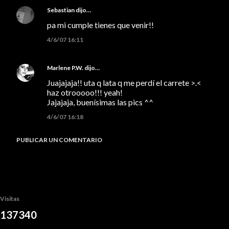
Sebastian
dijo…
pa mi cumple tienes que venir!!
4/6/07 16:11
Marlene P.W.
dijo…
Juajajaja!! uta q lata q me perdí el carrete >.<
haz otrooooo!!! yeah!
Jajajaja, buenísimas las pics ^^
4/6/07 16:18
PUBLICAR UN COMENTARIO
Visitas
1
3
7
3
4
0