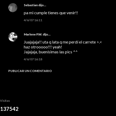
Sebastian
dijo…
pa mi cumple tienes que venir!!
4/6/07 16:11
Marlene P.W.
dijo…
Juajajaja!! uta q lata q me perdí el carrete >.<
haz otrooooo!!! yeah!
Jajajaja, buenísimas las pics ^^
4/6/07 16:18
PUBLICAR UN COMENTARIO
Visitas
1
3
7
5
4
2