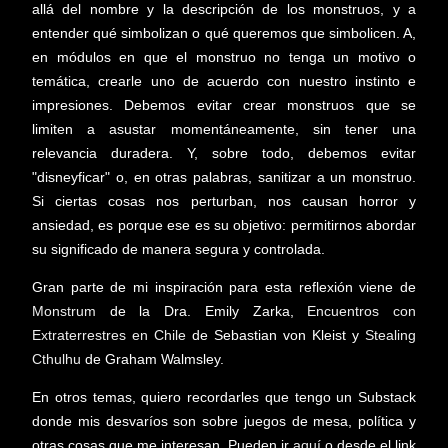
allá del nombre y la descripción de los monstruos, y a
entender qué simbolizan o qué queremos que simbolicen. A,
en módulos en que el monstruo no tenga un motivo o
temática, crearle uno de acuerdo con nuestro instinto e
impresiones. Debemos evitar crear monstruos que se
limiten a asustar momentáneamente, sin tener una
relevancia duradera. Y, sobre todo, debemos evitar
"disneyficar" o, en otras palabras, sanitizar a un monstruo.
Si ciertas cosas nos perturban, nos causan horror y
ansiedad, es porque ese es su objetivo: permitirnos abordar
su significado de manera segura y controlada.
Gran parte de mi inspiración para esta reflexión viene de
Monstrum
de la Dra. Emily Zarka,
Encuentros con
Extraterrestres en Chile
de Sebastian von Kleist y
Stealing
Cthulhu
de Graham Walmsley.
En otros temas, quiero recordarles que tengo un Substack
donde mis desvaríos son sobre juegos de mesa, política y
otras cosas que me interesan. Pueden ir
aquí
o desde el link