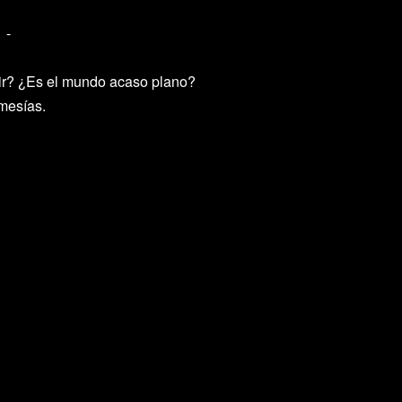
-
ir? ¿Es el mundo acaso plano?
mesías.