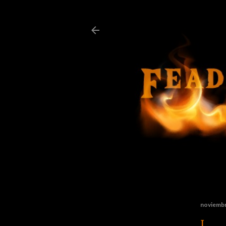
noviembr
L