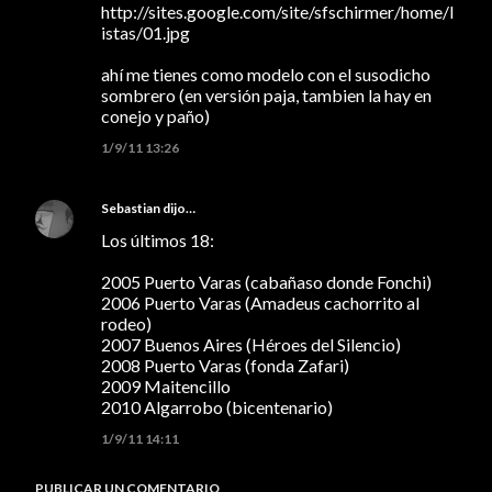
http://sites.google.com/site/sfschirmer/home/l
istas/01.jpg
ahí me tienes como modelo con el susodicho
sombrero (en versión paja, tambien la hay en
conejo y paño)
1/9/11 13:26
Sebastian
dijo…
Los últimos 18:
2005 Puerto Varas (cabañaso donde Fonchi)
2006 Puerto Varas (Amadeus cachorrito al
rodeo)
2007 Buenos Aires (Héroes del Silencio)
2008 Puerto Varas (fonda Zafari)
2009 Maitencillo
2010 Algarrobo (bicentenario)
1/9/11 14:11
PUBLICAR UN COMENTARIO