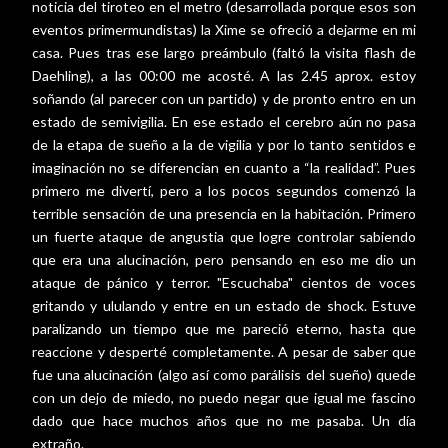
noticia del tiroteo en el metro (desarrollada porque esos son
eventos primermundistas) la Xime se ofreció a dejarme en mi
casa. Pues tras ese largo preámbulo (faltó la visita flash de
Daehling), a las 00:00 me acosté. A las 2.45 aprox. estoy
soñando (al parecer con un partido) y de pronto entro en un
estado de semivigilia. En ese estado el cerebro aún no pasa
de la etapa de sueño a la de vigilia y por lo tanto sentidos e
imaginación no se diferencian en cuanto a “la realidad”. Pues
primero me divertí, pero a los pocos segundos comenzó la
terrible sensación de una presencia en la habitación. Primero
un fuerte ataque de angustia que logre controlar sabiendo
que era una alucinación, pero pensando en eso me dio un
ataque de pánico y terror. "Escuchaba" cientos de voces
gritando y ululando y entre en un estado de shock. Estuve
paralizando un tiempo que me pareció eterno, hasta que
reaccione y desperté completamente. A pesar de saber que
fue una alucinación (algo así como parálisis del sueño) quede
con un dejo de miedo, no puedo negar que igual me fascino
dado que hace muchos años que no me pasaba. Un día
extraño.