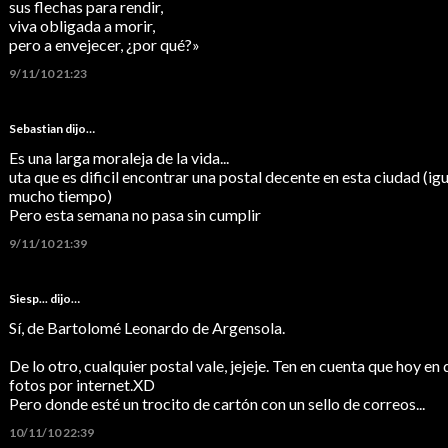
sus flechas para rendir,
viva obligada a morir,
pero a envejecer, ¿por qué?»
9/11/10 21:23
Sebastian
dijo…
Es una larga moraleja de la vida...
uta que es dificil encontrar una postal decente en esta ciudad (
mucho tiempo)
Pero esta semana no pasa sin cumplir
9/11/10 21:39
Siesp...
dijo…
Sí, de Bartolomé Leonardo de Argensola.
De lo otro, cualquier postal vale, jejeje. Ten en cuenta que hoy e
fotos por internet.XD
Pero donde esté un trocito de cartón con un sello de correos...
10/11/10 22:39