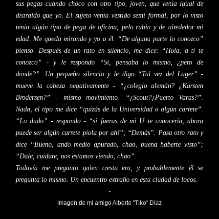
sus pegas cuando choco con otro tipo, joven, que venia igual de
distraído que yo. El sujeto venia vestido semi formal, por lo visto
tenia algún tipo de pega de oficina, pelo rubio y de alrededor mi
edad. Me queda mirando y yo a él. “De alguna parte lo conozco”
pienso. Después de un rato en silencio, me dice: “Hola, a ti te
conozco” - y le respondo “Si, pensaba lo mismo, ¿pero de
donde?”. Un pequeño silencio y le digo “Tal vez del Lager” -
mueve la cabeza negativamente - “¿colegio alemán? ¿Karsten
Brodersen?” - mismo movimiento- “¿Scout?¿Puerto Varas?”.
Nada, el tipo me dice “quizás de la Universidad o algún carrete”.
“Lo dudo” - respondo - “si fueras de mi U te conocería, ahora
puede ser algún carrete piola por ahí”; “Demás”. Pasa otro rato y
dice “Bueno, ando medio apurado, chao, buena haberte visto”;
“Dale, cuidate, nos estamos viendo, chao”.
Todavía me pregunto quien cresta era, y probablemente él se
pregunta lo mismo. Un encuentro extraño en esta ciudad de locos.
-
Imagen de mi amigo
Alberto "Tiko" Díaz