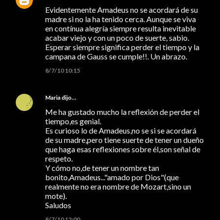
Evidentemente Amadeus no se acordará de su
madre si no la ha tenido cerca. Aunque se viva
en contínua alegría siempre resulta inevitable
acabar viejo y con un poco de suerte, sabio.
Esperar siempre significa perder el tiempo y la
campana de Gauss se cumple!!. Un abrazo.
8/7/10 10:15
Maria
dijo…
Me ha gustado mucho la reflexión de perder el
tiempo,es genial.
Es curioso lo de Amadeus,no se si se acordará
de su madre,pero tiene suerte de tener un dueño
que haga esas reflexiones sobre él,son señal de
respeto.
Y cómo no,de tener un nombre tan
bonito,Amadeus..."amado por Dios"(que
realmente no era nombre de Mozart,sino un
mote).
Saludos
8/7/10 12:00