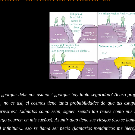
 ¿porque debemos asumir? ¿porque hay tanta seguridad? Acaso proye
l, no es así, el cosmos tiene tanta probabilidades de que tus estu
errestres? Llámalos como sean, siguen siendo tan reales como mis s
ergo ocurren en mis sueños). Asumir algo tiene sus riesgos (eso se lla
d infinitum... eso se llama ser necio (llamarlos románticos me hiere