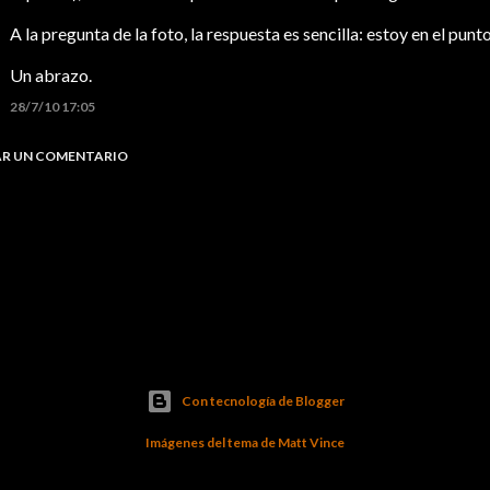
A la pregunta de la foto, la respuesta es sencilla: estoy en el punt
Un abrazo.
28/7/10 17:05
AR UN COMENTARIO
Con tecnología de Blogger
Imágenes del tema de
Matt Vince