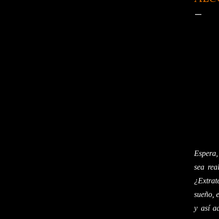
Espera,
sea rea
¿Extrat
sueño, 
y así a