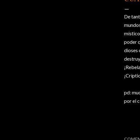
De tant
mundos 
místico
poder q
dioses 
destruy
¡Rebel
¡Crípti
pd: muc
por el 
COMEN