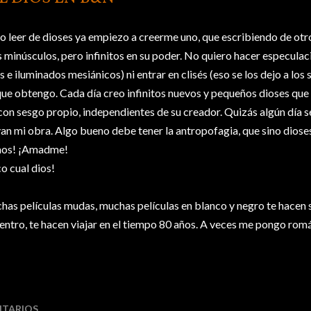
o leer de dioses ya empiezo a creerme uno, que escribiendo de otr
minúsculos, pero infinitos en su poder. No quiero hacer especulaci
s e iluminados mesiánicos) ni entrar en clisés (eso se los dejo a lo
ue obtengo. Cada día creo infinitos nuevos y pequeños dioses que g
con sesgo propio, independientes de su creador. Quizás algún día se
an mi obra. Algo bueno debe tener la antropofagia, que sino dioses
aos! ¡Amadme!
co cual dios!
has películas mudas, muchas películas en blanco y negro te hacen
centro, te hacen viajar en el tiempo 80 años. A veces me pongo romá
TARIOS