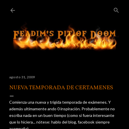
Ir al contenido principal
agosto 31, 2009
NUEVA TEMPORADA DE CERTAMENES
Comienza una nueva y
trigida
temporada de
exámenes
. Y
además
ultimamente
ando 0
inspiración
.
Probablemente
no
escriba nada en un buen tiempo (como si fuera interesante
que lo hiciera...
nótese
: hablo del blog,
facebook
siempre
acompaña).