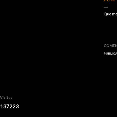
Que me
COMEN
PUBLIC
Visitas
1
3
7
2
2
3