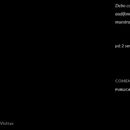
Debo con
audífon
muestra
pd: 2 se
COMEN
PUBLIC
Visitas