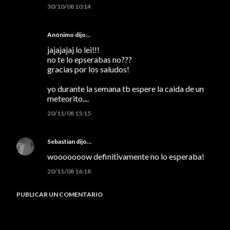
30/10/08 10:14
Anónimo dijo…
jajajajaj lo lei!!!
no te lo epserabas no???
gracias por los saludos!
yo durante la semana tb espere la caida de un
meteorito....
20/11/08 15:15
Sebastian
dijo…
wooooooow definitivamente no lo esperaba!
20/11/08 16:18
PUBLICAR UN COMENTARIO