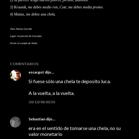
2) Al parecer tengo nuevos pobres,
perdón
, alumnos.
3)
Kraunik
, me debes medio ron, Cote, me debes media
promo
.
4)
Matias
, me debes una
chela
.
Foto:
Matias
Garrido
Lugar: mi parcela de Cascadas.
Fecha: el cumple de
Yooky
COMENTARIOS
escargot
dijo…
Si fuese sólo una chela te deposito luca.
A la vuelta, a la vuelta.
30/10/08 00:50
Sebastian
dijo…
era en el sentido de tomarse una chela, no su
valor monetario