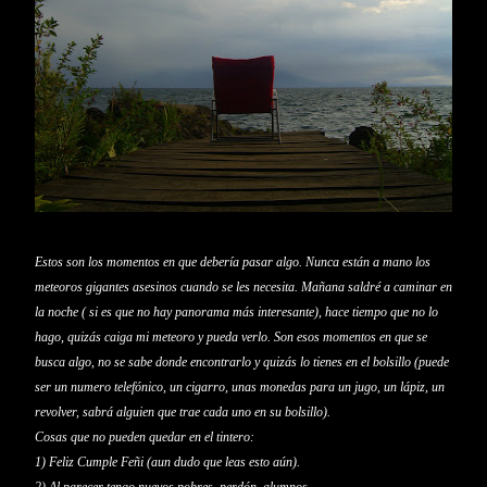
Estos son los momentos en que
debería
pasar algo. Nunca
están
a mano los
meteoros gigantes asesinos cuando se les necesita. Mañana
saldré
a caminar en
la noche ( si es que no hay panorama más interesante), hace tiempo que no lo
hago,
quizás
caiga mi meteoro y pueda verlo. Son esos momentos en que se
busca algo, no se sabe donde encontrarlo y
quizás
lo tienes en el bolsillo (puede
ser un numero
telefónico
, un cigarro, unas monedas para un jugo, un
lápiz
, un
revolver,
sabrá
alguien que trae cada uno en su bolsillo).
Cosas que no pueden quedar en el tintero:
1) Feliz Cumple
Feñi
(aun dudo que leas esto aún).