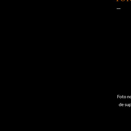
Foto n
de
su