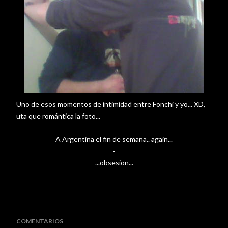
Uno de esos momentos de intimidad entre
Fonchi
y yo...
XD
,
uta que
romántica
la foto...
-
A Argentina el fin de semana.. again...
-
...obsesion...
COMENTARIOS