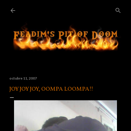
Ir al contenido principal
octubre 11, 2007
JOY JOY JOY, OOMPA LOOMPA!!