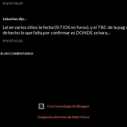
9/6/07 06:33
Sebastian
dijo…
Lei en varios sitios la fecha (SITIOS no foros), y el TBC de la pag
de hecho lo que falta por confirmar es DONDE se hara...
9/6/07 11:32
AR UN COMENTARIO
Con tecnología de Blogger
Imágenes del tema de
Matt Vince