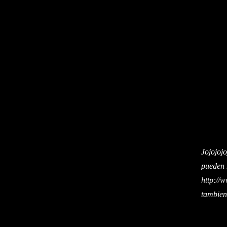
Jojojoj
pueden 
http://
tambien