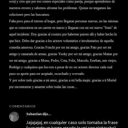
wea) y creo que por eso somos especiales como pareja, porque aprendemos de
nuestros errores y sabemos afrontar los problemas. Quizas no tengamos las
soluciones pero las buscamos.
Falta poco para el retorno al hogar, pero llegaran personas nuevas, no las mismas
que se conocieron en un carrete en marzo y llegaran con un ser nuevo "fruto" de
aquel incidente. Doy gracias
al cosmos por haberme puesto alli y haber hecho lo
que hice. Debo dar gracias a los actores voluntarios e involuntarios de aquella
comedia amorosa. Gracias Fonchi por ser mi amigo, gracias Pato por ser mi
amigo y camarada de armas, gracias Yooky por ser mi amigo, gracias Matias por
ser mi amigo, gracias a Mono, Pedro, Cota, Felix, Marcelo, Esteban, mis viejos,
Rodrigo y cualquiera que lea esto a pesar de no ser actores directos cada cual
puso su aporte para ser aceptado, escuchado y weveado.
Y por sobre todo gracias a mi amor, gracias a mi bella mujer, gracias a ti Muriel
por encontrarme y amarme sobre todas las cosas...
COMENTARIOS
Sebastian
dijo…
Jajajajaj, en cualquier caso solo tomaba la frase
(y usando un juego errado la uni con nietzsche).