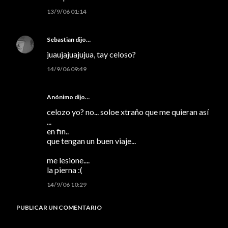
13/9/06 01:14
Sebastian
dijo…
juaujajuajujua, tay celoso?
14/9/06 09:49
Anónimo dijo…
celozo yo? no... soloe xtraño que me quieran así
...
en fin..
que tengan un buen viaje...
me lesione....
la pierna :(
14/9/06 10:29
PUBLICAR UN COMENTARIO