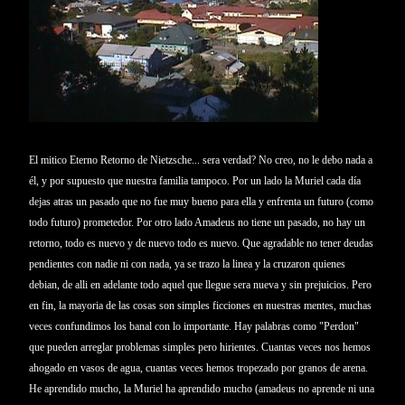
El mitico Eterno Retorno de Nietzsche... sera verdad? No creo, no le debo nada a
él, y por supuesto que nuestra familia tampoco. Por un lado la Muriel cada día
dejas atras un pasado que no fue muy bueno para ella y enfrenta un futuro (como
todo futuro) prometedor. Por otro lado Amadeus no tiene un pasado, no hay un
retorno, todo es nuevo y de nuevo todo es nuevo. Que agradable no tener deudas
pendientes con nadie ni con nada, ya se trazo la linea y la cruzaron quienes
debian, de alli en adelante todo aquel que llegue sera nueva y sin prejuicios. Pero
en fin, la mayoria de las cosas son simples ficciones en nuestras mentes, muchas
veces confundimos los banal con lo importante. Hay palabras como "Perdon"
que pueden arreglar problemas simples pero hirientes. Cuantas veces nos hemos
ahogado en vasos de agua, cuantas veces hemos tropezado por granos de arena.
He aprendido mucho, la Muriel ha aprendido mucho (amadeus no aprende ni una